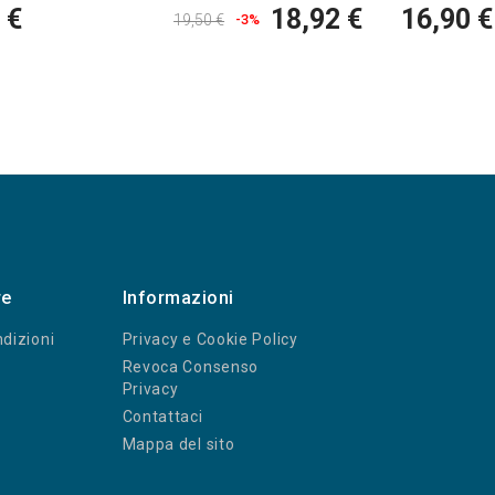
 €
18,92 €
16,90 €
19,50 €
-3%
re
Informazioni
dizioni
Privacy e Cookie Policy
Revoca Consenso
Privacy
Contattaci
Mappa del sito