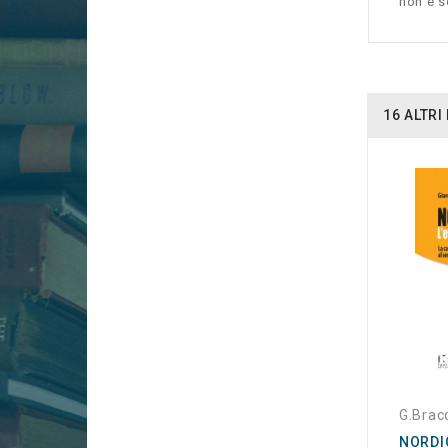
non è sc
16 ALTR
G.Bracc
NORDIC