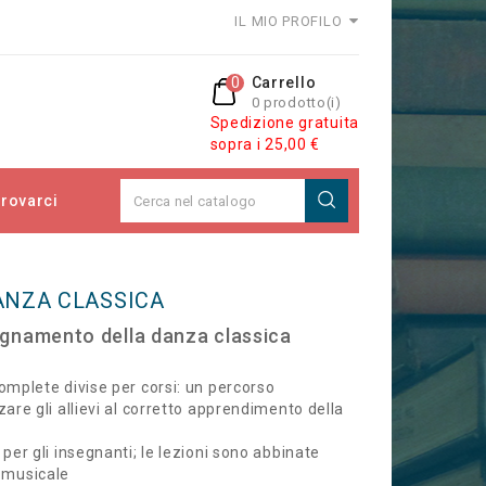
IL MIO PROFILO
0
Carrello
0 prodotto(i)
Spedizione gratuita
sopra i 25,00 €
rovarci
ANZA CLASSICA
segnamento della danza classica
complete divise per corsi: un percorso
zare gli allievi al corretto apprendimento della
 per gli insegnanti; le lezioni sono abbinate
 musicale