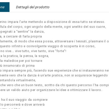
one
Dettagli del prodotto
lerino impara l’arte mettendo a disposizione di essa tutto se stesso.
llula del corpo, ogni angolo della mente, ogni anelito del suo cuore,
pegnati a “sentire” la danza,
a, a cercare di farla propria
amente, di modo che essa possa, attraversare i tessuti, plasmare il cor
questo infinito e coinvolgente viaggio di scoperta è in corso,
rino vive... vive tutto, vive tanto, vive “forte”!
a la pratica, la pensa, la sogna,
 la maledice per poi tornare
più innamorato di prima
to impara sempre più, facendo sue esperienze che si instaureranno ne
mente vero che la danza è un’arte pratica, non si acquisisce leggendo
entandola virtualmente,
che vero che un buon testo, scritto da chi questo percorso l’ha com
ere un valido aiuto per organizzare le idee e ottimizzare il lavoro.
ha il suo viaggio da compiere
lo percorrerà e dove arriverà