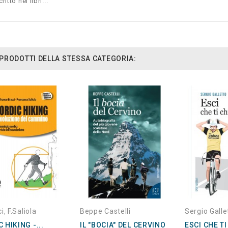
ritto nei libri...
I PRODOTTI DELLA STESSA CATEGORIA:
i, F.Saliola
Beppe Castelli
Sergio Galle
 HIKING -...
IL "BOCIA" DEL CERVINO
ESCI CHE T