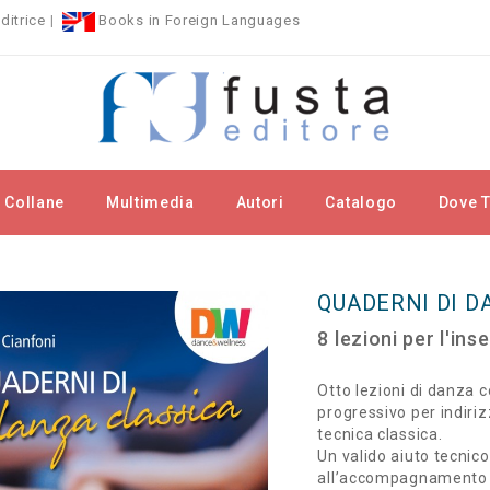
ditrice
|
Books in Foreign Languages
Collane
Multimedia
Autori
Catalogo
Dove T
ort
Quaderni di danza classica
QUADERNI DI D
8 lezioni per l'in
Otto lezioni di danza 
progressivo per indiriz
tecnica classica.
Un valido aiuto tecnico
all’accompagnamento