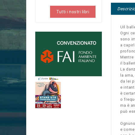
Descrizi
Tutti i nostri libri
UIl bal
Ogni ce
sono im
a capirl
profond
Mentre 
il balle
La danz
la ama,
da lei 
e intan
è certa
o frequ
ma è an
può ess
Ognuno 
e come 