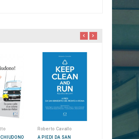
Ass. Acaja Storic
IL PREMIO CAST
DEGLI ACAJA
38,00 €
tto
Roberto Cavallo
I CHIUDONO
A PIEDI DA SAN