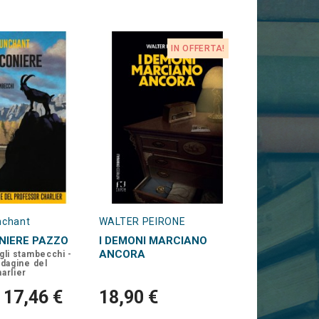
IN OFFERTA!
nchant
WALTER PEIRONE
NIERE PAZZO
I DEMONI MARCIANO
ANCORA
gli stambecchi -
ndagine del
arlier
17,46 €
18,90 €