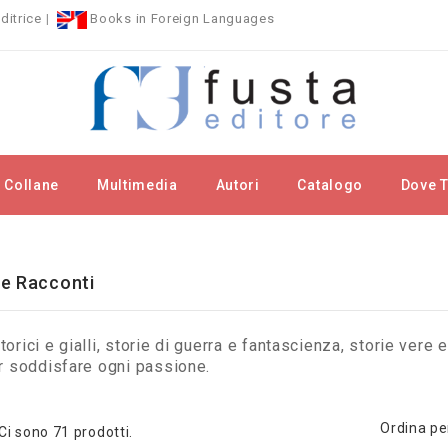
ditrice
|
Books in Foreign Languages
Collane
Multimedia
Autori
Catalogo
Dove T
omanzi e Racconti
e Racconti
orici e gialli, storie di guerra e fantascienza, storie vere e
r soddisfare ogni passione.
Ordina pe
Ci sono 71 prodotti.