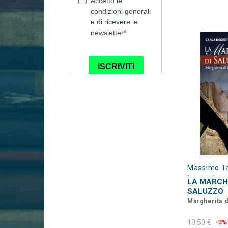
Massimo Ta
Negretti
LA MARCH
SALUZZO
Margherita d
19,50 €
-3%