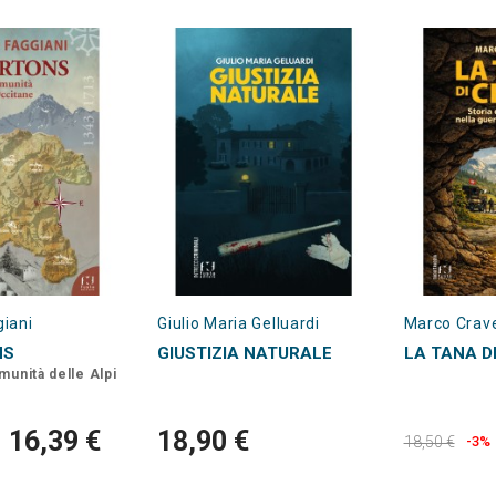
giani
Giulio Maria Gelluardi
Marco Crave
NS
GIUSTIZIA NATURALE
LA TANA D
munità delle Alpi
16,39 €
18,90 €
18,50 €
-3%