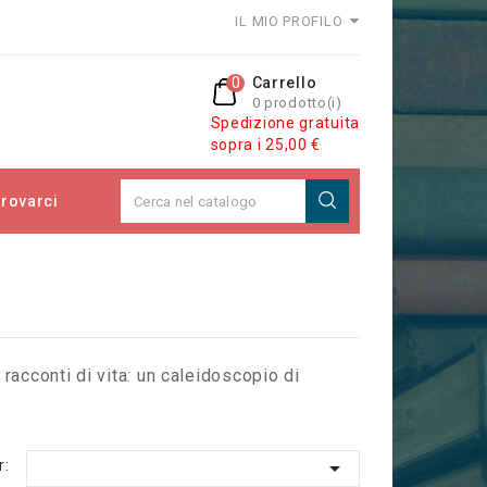
IL MIO PROFILO
0
Carrello
0 prodotto(i)
Spedizione gratuita
sopra i 25,00 €
rovarci
 racconti di vita: un caleidoscopio di

r: