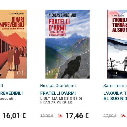
RI
Nicolas Crunchant
Sami Imami
PREVEDIBILI
FRATELLI D'ARMI
L'AQUILA 
AL SUO NI
racconti in
L'ULTIMA MISSIONE DI
FRANCK VERBIER
16,01 €
17,46 €
18,00 €
-3%
17,50 €
-3%