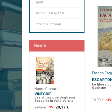
Sport
Bambini e Ragazzi
Intrecci Criminali
Novità
Franco Fag
ESCARTO
Le libere co
Occitane
Nanni Gianaria
VINEGRIÉ
La ristorazione degli anni
16,90 €
-3%
Sessanta in Valle Varaita
20,37 €
21,00 €
-3%