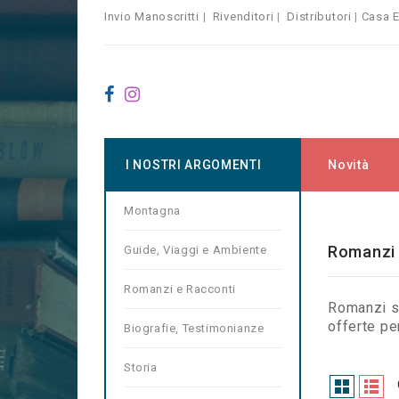
Invio Manoscritti
|
Rivenditori
|
Distributori
|
Casa E
I NOSTRI ARGOMENTI
Novità
Montagna
Home
R
Romanzi 
Guide, Viaggi e Ambiente
Romanzi e Racconti
Romanzi st
offerte pe
Biografie, Testimonianze
Storia