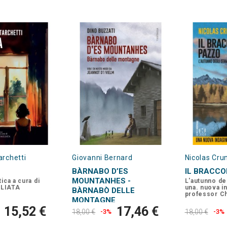
archetti
Giovanni Bernard
Nicolas Cru
BÀRNABO D’ES
IL BRACCO
MOUNTANHES -
ica a cura di
L'autunno de
LIATA
una. nuova i
BÀRNABÒ DELLE
professor Ch
MONTAGNE
15,52 €
17,46 €
18,00 €
-3%
18,00 €
-3%