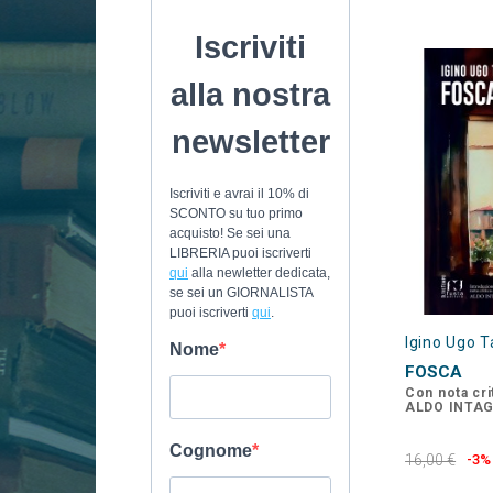
Igino Ugo T
FOSCA
Con nota crit
ALDO INTAG
16,00 €
-3%