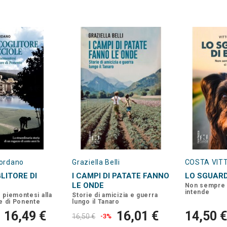
iordano
Graziella Belli
COSTA VIT
LITORE DI
I CAMPI DI PATATE FANNO
LO SGUARD
LE ONDE
Non sempre tr
intende
 piemontesi alla
Storie di amicizia e guerra
re di Ponente
lungo il Tanaro
16,49 €
16,01 €
14,50 €
16,50 €
-3%