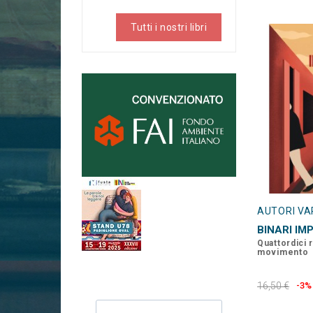
Tutti i nostri libri
AUTORI VA
BINARI IM
Quattordici 
movimento
16,50 €
-3%