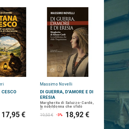
ri
Massimo Novelli
I CESCO
DI GUERRA, D'AMORE E DI
ERESIA
Margherita di Saluzzo-Cardè,
la nobildonna che sfidò
l'inquisizione
17,95 €
18,92 €
19,50 €
-3%