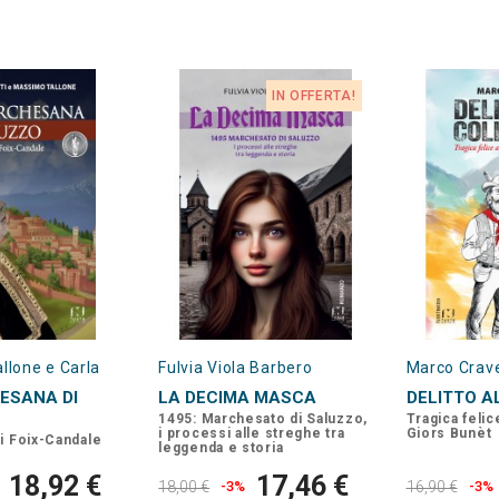
IN OFFERTA!
llone e Carla
Fulvia Viola Barbero
Marco Crave
ESANA DI
LA DECIMA MASCA
DELITTO A
1495: Marchesato di Saluzzo,
Tragica felic
i processi alle streghe tra
Giors Bunèt
i Foix-Candale
leggenda e storia
18,92 €
17,46 €
18,00 €
-3%
16,90 €
-3%