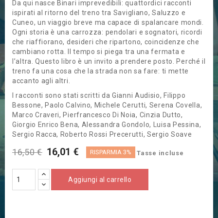
Da qui nasce Binari imprevedibili: quattordici racconti
ispirati al ritorno del treno tra Savigliano, Saluzzo e
Cuneo, un viaggio breve ma capace di spalancare mondi.
Ogni storia è una carrozza: pendolari e sognatori, ricordi
che riaffiorano, desideri che ripartono, coincidenze che
cambiano rotta. Il tempo si piega tra una fermata e
l’altra. Questo libro è un invito a prendere posto. Perché il
treno fa una cosa che la strada non sa fare: ti mette
accanto agli altri.
I racconti sono stati scritti da Gianni Audisio, Filippo
Bessone, Paolo Calvino, Michele Cerutti, Serena Covella,
Marco Craveri, Pierfrancesco Di Noia, Cinzia Dutto,
Giorgio Enrico Bena, Alessandra Gondolo, Luisa Pessina,
Sergio Racca, Roberto Rossi Precerutti, Sergio Soave
16,01 €
16,50 €
RISPARMIA 3%
Tasse incluse
Aggiungi al carrello