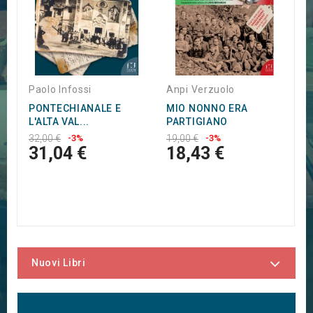
1
Paolo Infossi
Anpi Verzuolo
PONTECHIANALE E
MIO NONNO ERA
L'ALTA VAL...
PARTIGIANO
32,00 €
-3%
19,00 €
-3%
31,04 €
18,43 €
Nuovi Libri