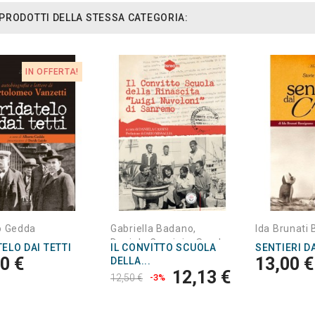
I PRODOTTI DELLA STESSA CATEGORIA:
IN OFFERTA!
o Gedda
Gabriella Badano,
Ida Brunati
Daniela Cassini e Sarah
ELO DAI TETTI
IL CONVITTO SCUOLA
SENTIERI D
Clarke
0 €
13,00 €
DELLA...
12,13 €
12,50 €
-3%