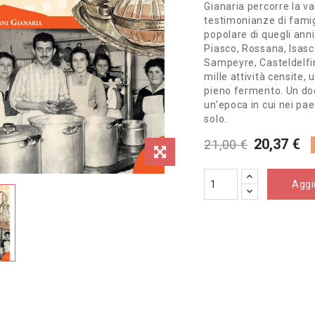
Gianaria percorre la va
testimonianze di famigl
popolare di quegli anni
Piasco, Rossana, Isasc
Sampeyre, Casteldelfin
mille attività censite, 
pieno fermento. Un do
un’epoca in cui nei pae
solo.
20,37 €
21,00 €
Aggiu