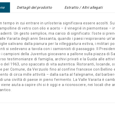
one
Dettagli del prodotto
Estratto / Altri allegati
n tempo in cui entrare in un’osteria significava essere accolti. S
ampolline di vetro con olio e aceto – il vinegrié in piemontese – 
adenti. Un gesto semplice, ma carico di significato: l’oste si pren
alle Varaita degli anni Sessanta, quando i paesi respiravano un’a
glie salivano dalla pianura per la villeggiatura estiva, i militari po
nti si sedevano a tavola con i camionisti di passaggio. Il Preside
 i campioni della Juventus giocavano a pallone sulla piazza di S
rso testimonianze di famiglia, archivi privati e la Guida alle a
o del 1963, uno spaccato di vita autentica. Ristoranti, locande, 
 per Comune, da Verzuolo fino al confine francese con Bellino e
nto di circa mille attività – dalla sarta al falegname, dal barbiere 
di una civiltà di paese in pieno fermento. La Valle Varaita è cam
 viene aiuta a capire chi si è oggi e a riconoscere, nei locali che 
 antico.