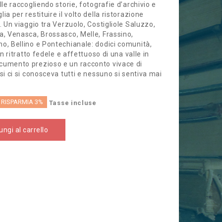
lle raccogliendo storie, fotografie d’archivio e
ia per restituire il volto della ristorazione
. Un viaggio tra Verzuolo, Costigliole Saluzzo,
a, Venasca, Brossasco, Melle, Frassino,
o, Bellino e Pontechianale: dodici comunità,
un ritratto fedele e affettuoso di una valle in
cumento prezioso e un racconto vivace di
si ci si conosceva tutti e nessuno si sentiva mai
RISPARMIA 3%
Tasse incluse
ngi al carrello