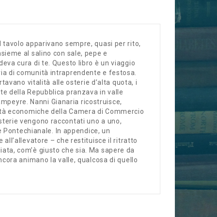
ul tavolo apparivano sempre, quasi per rito,
insieme al salino con sale, pepe e
deva cura di te. Questo libro è un viaggio
ria di comunità intraprendente e festosa.
rtavano vitalità alle osterie d’alta quota, i
nte della Repubblica pranzava in valle
ampeyre. Nanni Gianaria ricostruisce,
ttività economiche della Camera di Commercio
osterie vengono raccontati uno a uno,
 Pontechianale. In appendice, un
all’allevatore – che restituisce il ritratto
biata, com’è giusto che sia. Ma sapere da
ancora animano la valle, qualcosa di quello