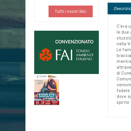
Descrizi
Tutti i nostri libri
C’era u
le due 
stuzzic
nella V
Le fami
braccia
mentre
attrave
di Cune
Comune
censime
fedele 
dove si
spirito