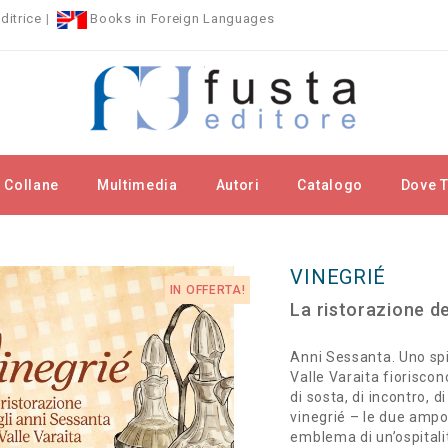
ditrice
|
Books in Foreign Languages
Collane
Multimedia
Autori
Catalogo
Dove T
llane
Le Memorie
Vinegrié
VINEGRIÉ
IN OFFERTA!
La ristorazione de
Anni Sessanta. Uno spiri
Valle Varaita fioriscon
di sosta, di incontro, d
vinegrié – le due ampol
emblema di un’ospitali