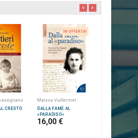
IN OFFERTA!
IN OF
Gabriella Badano
Daniela Cassini e
PROTAGONISTE
Clarke
18
19,50 €
-3%
 Bassignano
Maryse Vuillermet
AL CRESTO
DALLA FAME AL
«PARADISO»
16,00 €