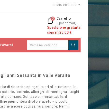
IL MIO PROFILO
0
Carrello
0 prodotto(i)
Spedizione gratuita
sopra i 25,00 €
rovarci
gli anni Sessanta in Valle Varaita
to di rinascita spinge i cuori all’ottimismo. In
o osterie, locande, alberghi di montagna: luoghi
i vita comune. Sul tavolo, immancabile, il
line piemontesi di olio e aceto – piccolo
tà che ancora oggi sa farsi sentire. Nanni