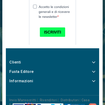
Clienti
Fusta Editore
Informazioni
Invio Manoscritti
|
Rivenditori
|
Distributori
|
Casa
Editrice
|
Books in Foreign Languages