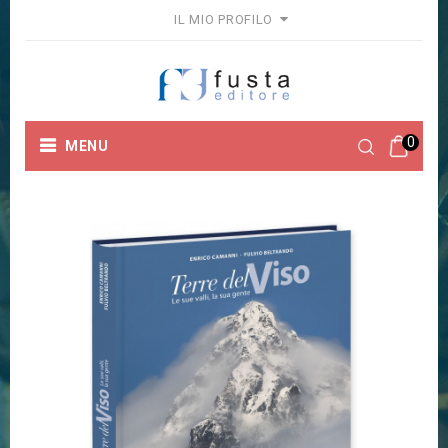
IL MIO PROFILO
0
MENU
Home
Collane
Fuori Collana
Terre del Viso