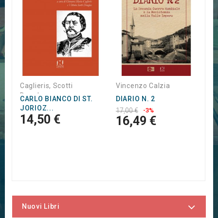
I
D
3
Caglieris, Scotti
Vincenzo Calzia
Douglas
CARLO BIANCO DI ST.
DIARIO N. 2
JORIOZ...
17,00 €
-3%
14,50 €
16,49 €
Nuovi Libri