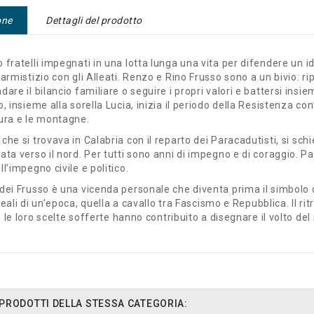
one
Dettagli del prodotto
 fratelli impegnati in una lotta lunga una vita per difendere
un id
’armistizio con gli Alleati.
Renzo e Rino Frusso sono a un bivio: rip
dare il bilancio familiare o seguire i propri valori e battersi insi
o, insieme alla sorella Lucia, inizia il periodo della Resistenza co
nura e le montagne.
che si trovava in Calabria con il reparto dei Paracadutisti,
si sch
ata verso il nord.
Per tutti sono anni di impegno e di coraggio. Pas
ll’impegno civile e politico.
 dei Frusso è una vicenda personale che diventa prima il simbolo
deali di un’epoca, quella
a cavallo tra Fascismo e Repubblica.
Il r
 le loro scelte
sofferte hanno contribuito a disegnare il volto del
I PRODOTTI DELLA STESSA CATEGORIA: