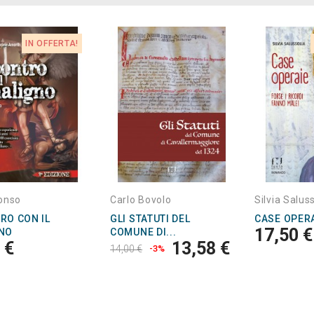
IN OFFERTA!
onso
Carlo Bovolo
Silvia Salus
RO CON IL
GLI STATUTI DEL
CASE OPER
17,50 €
NO
COMUNE DI...
 €
13,58 €
14,00 €
-3%