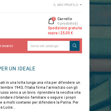
IL MIO PROFILO
0
Carrello
0 prodotto(i)
Spedizione gratuita
sopra i 25,00 €
rovarci
PER UN IDEALE
ati in una lotta lunga una vita per difendere un
ettembre 1943, l’Italia firma l’armistizio con gli
russo sono a un bivio: riprendere la vecchia vita
ondare il bilancio familiare o seguire i propri
me a molti coetanei per difendere la Patria. Per
a Lucia...