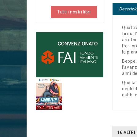
Descrizi
Tutti i nostri libri
Quattro
firma l
arroton
Per lor
la pia
Beppe, 
l’avanz
anni
de
Quella
degli i
dubbi e
16 ALTR