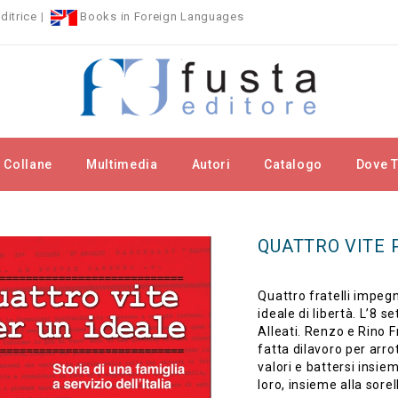
ditrice
|
Books in Foreign Languages
Collane
Multimedia
Autori
Catalogo
Dove T
llane
Fuori Collana
QUATTRO VITE PER UN IDEALE
QUATTRO VITE 
Quattro fratelli impegn
ideale di libertà. L’8 s
Alleati. Renzo e Rino F
fatta dilavoro per arrot
valori e battersi insie
loro, insieme alla sorell