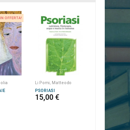
IN OFFERTA!
Enzo Ferrari
AGNESI, UN'ANT
FAMIGLIA...
22,00 €
solia
Li Pomi, Matteodo
AIE
PSORIASI
15,00 €