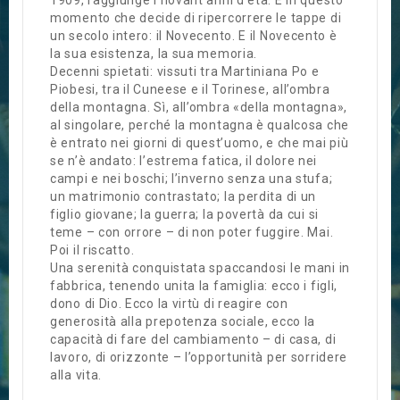
1909, raggiunge i novant’anni d’età. È in questo
momento che decide di ripercorrere le tappe di
un secolo intero: il Novecento. E il Novecento è
la sua esistenza, la sua memoria.
Decenni spietati: vissuti tra Martiniana Po e
Piobesi, tra il Cuneese e il Torinese, all’ombra
della montagna. Sì, all’ombra «della montagna»,
al singolare, perché la montagna è qualcosa che
è entrato nei giorni di quest’uomo, e che mai più
se n’è andato: l’estrema fatica, il dolore nei
campi e nei boschi; l’inverno senza una stufa;
un matrimonio contrastato; la perdita di un
figlio giovane; la guerra; la povertà da cui si
teme – con orrore – di non poter fuggire. Mai.
Poi il riscatto.
Una serenità conquistata spaccandosi le mani in
fabbrica, tenendo unita la famiglia: ecco i figli,
dono di Dio. Ecco la virtù di reagire con
generosità alla prepotenza sociale, ecco la
capacità di fare del cambiamento – di casa, di
lavoro, di orizzonte – l’opportunità per sorridere
alla vita.