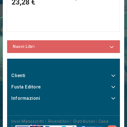
23,28 €
Nuovi Libri
Clienti
Fusta Editore
Informazioni
Invio Manoscritti
|
Rivenditori
|
Distributori
|
Casa
Editrice
|
Books in Foreign Languages