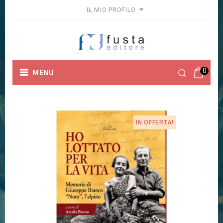
IL MIO PROFILO
0
MENU
Home
Collane
Le Memorie
HO LOTTATO PER LA
VITA
IN OFFERTA!