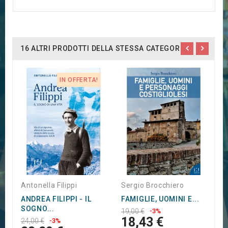
16 ALTRI PRODOTTI DELLA STESSA CATEGORIA:
IN OFFERTA!
L
D
P
1
1
Antonella Filippi
Sergio Brocchiero
ANDREA FILIPPI - IL
FAMIGLIE, UOMINI E...
SOGNO...
19,00 €
-3%
18,43 €
24,00 €
-3%