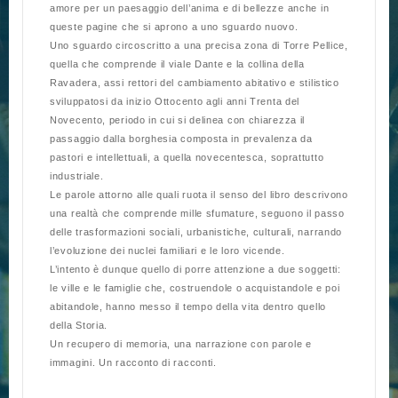
amore per un paesaggio dell’anima e di bellezze anche in
queste pagine che si aprono a uno sguar­do nuovo.
Uno sguardo circoscritto a una precisa zona di Torre Pellice,
quella che comprende il viale Dante e la collina della
Ravadera, assi rettori del cambiamento abitativo e stilistico
sviluppatosi da inizio Ottocento agli anni Trenta del
Novecento, periodo in cui si delinea con chiarezza il
passaggio dalla borghesia composta in prevalenza da
pastori e in­tel­lettuali, a quel­la novecentesca, soprattutto
industriale.
Le parole attorno alle quali ruota il senso del libro descrivono
una realtà che comprende mille sfumature, seguono il passo
delle trasformazioni sociali, urbanistiche, culturali, narrando
l’evoluzione dei nuclei familiari e le loro vicende.
L’intento è dunque quello di porre attenzione a due soggetti:
le ville e le famiglie che, costruendole o acquistandole e poi
abitandole, hanno messo il tempo della vita dentro quello
della Storia.
Un recupero di memoria, una narrazione con parole e
immagini. Un racconto di racconti.