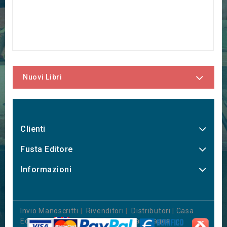
Nuovi Libri
Clienti
Fusta Editore
Informazioni
Invio Manoscritti
|
Rivenditori
|
Distributori
|
Casa
Editrice
|
Books in Foreign Languages