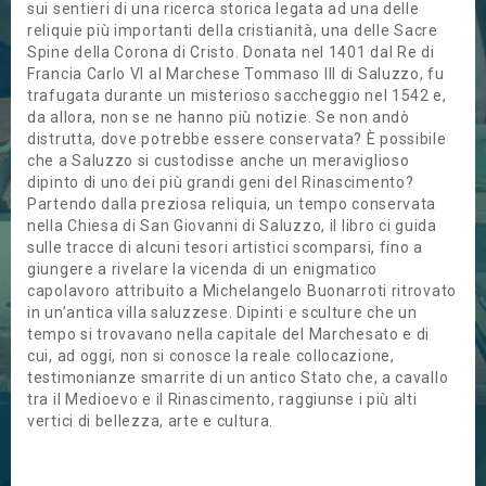
sui sentieri di una ricerca storica legata ad una delle
reliquie più importanti della cristianità, una delle Sacre
Spine della Corona di Cristo. Donata nel 1401 dal Re di
Francia Carlo VI al Marchese Tommaso III di Saluzzo, fu
trafugata durante un misterioso saccheggio nel 1542 e,
da allora, non se ne hanno più notizie. Se non andò
distrutta, dove potrebbe essere conservata? È possibile
che a Saluzzo si custodisse anche un meraviglioso
dipinto di uno dei più grandi geni del Rinascimento?
Partendo dalla preziosa reliquia, un tempo conservata
nella Chiesa di San Giovanni di Saluzzo, il libro ci guida
sulle tracce di alcuni tesori artistici scomparsi, fino a
giungere a rivelare la vicenda di un enigmatico
capolavoro attribuito a Michelangelo Buonarroti ritrovato
in un’antica villa saluzzese. Dipinti e sculture che un
tempo si trovavano nella capitale del Marchesato e di
cui, ad oggi, non si conosce la reale collocazione,
testimonianze smarrite di un antico Stato che, a cavallo
tra il Medioevo e il Rinascimento, raggiunse i più alti
vertici di bellezza, arte e cultura.