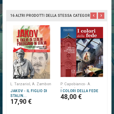
16 ALTRI PRODOTTI DELLA STESSA CATEGORIA:
M
A
1
L. Tarzariol, A. Zambon
P. Capobianco- A.
Deangelis
JAKOV - IL FIGLIO DI
I COLORI DELLA FEDE
48,00 €
STALIN...
17,90 €