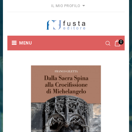
IL MIO PROFILO
0
MENU
Home
Collane
Fuori Collana
Dalla Sacra Spina alla
Crocifissione di Michelangelo