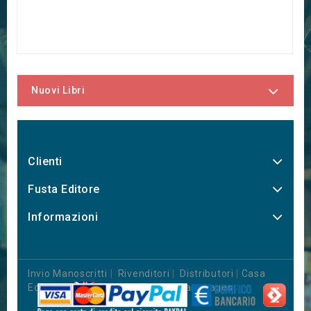
Nuovi Libri
Clienti
Fusta Editore
Informazioni
Invio Manoscritti
|
Rivenditori
|
Distributori
|
Casa
Editrice
|
Books in Foreign Languages