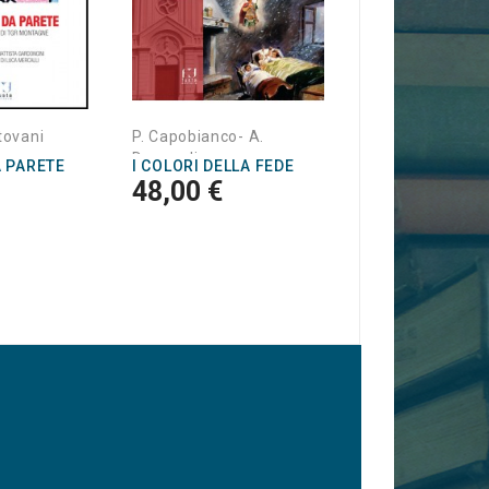
tovani
P. Capobianco- A.
Deangelis
A PARETE
I COLORI DELLA FEDE
48,00 €