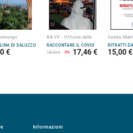
olinengo
AA.VV. - Officina delle
Gedda, Man
Idee
LINA DI SALUZZO
RACCONTARE IL COVID
RITRATTI D
0 €
17,46 €
15,00 €
18,00 €
-3%
re
Informazioni