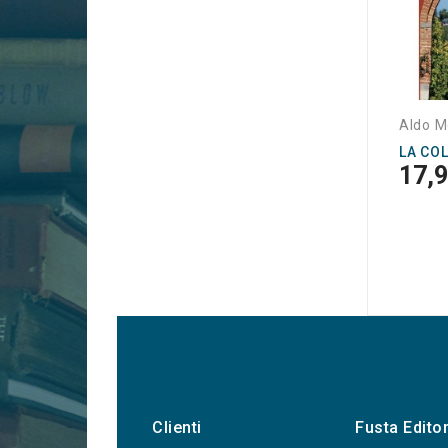
Aldo M
LA COL
17,9
Clienti
Fusta Edito