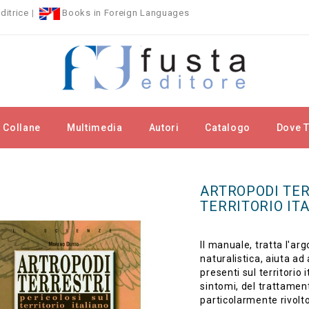
ditrice
|
Books in Foreign Languages
Collane
Multimedia
Autori
Catalogo
Dove T
llane
Fuori Collana
ARTROPODI TERRESTRI PERICOLOSI SUL
ARTROPODI TER
TERRITORIO IT
Il manuale, tratta l'ar
naturalistica, aiuta a
presenti sul territorio
sintomi, del trattament
particolarmente rivolto