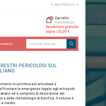
IL MIO PROFILO
0
Carrello
0 prodotto(i)
Spedizione gratuita
sopra i 25,00 €
rovarci
 TERRITORIO ITALIANO
RESTRI PERICOLOSI SUL
ALIANO
gomento in un'ottica più articolata e
d affrontare le emergenze legate agli artropodi
 italiano ed è completo di descrizione dei
o e delle metodologie di bonifica. Il volume è
 a medici...