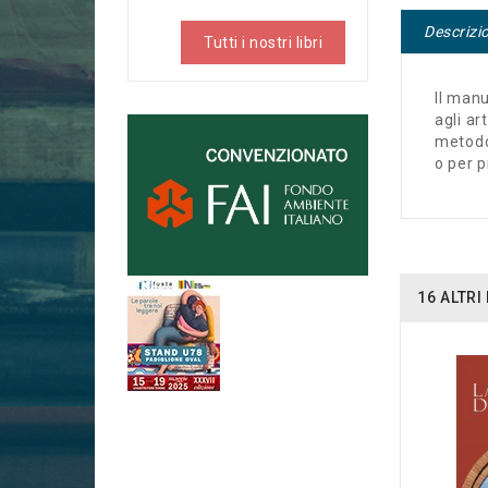
Descrizi
Tutti i nostri libri
Il manu
agli ar
metodol
o per p
16 ALTR