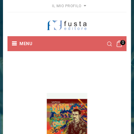
IL MIO PROFILO
0
MENU
Home
Collane
Fuori Collana
KING ERA IL MIO
CANE