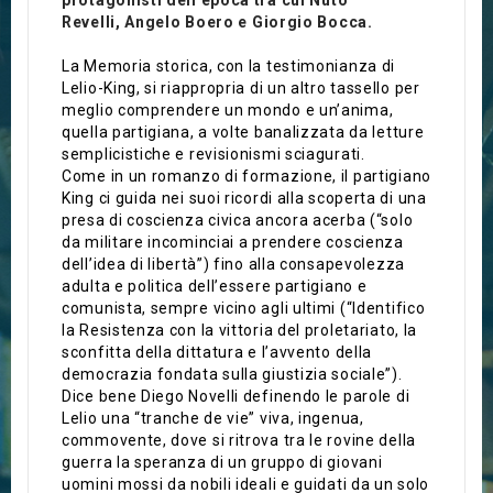
protagonisti dell'epoca tra cui
Nuto
Revelli,
Angelo Boero e Giorgio Bocca.
La Memoria storica, con la testimonianza di
Lelio-King, si riappropria di un altro tassello per
meglio comprendere un mondo e un’anima,
quella partigiana, a volte banalizzata da letture
semplicistiche e revisionismi sciagurati.
Come in un romanzo di formazione, il partigiano
King ci guida nei suoi ricordi alla scoperta di una
presa di coscienza civica ancora acerba (“solo
da militare incominciai a prendere coscienza
dell’idea di libertà”) fino alla consapevolezza
adulta e politica dell’essere partigiano e
comunista, sempre vicino agli ultimi (“Identifico
la Resistenza con la vittoria del proletariato, la
sconfitta della dittatura e l’avvento della
democrazia fondata sulla giustizia sociale”).
Dice bene Diego Novelli definendo le parole di
Lelio una “tranche de vie” viva, ingenua,
commovente, dove si ritrova tra le rovine della
guerra la speranza di un gruppo di giovani
uomini mossi da nobili ideali e guidati da un solo