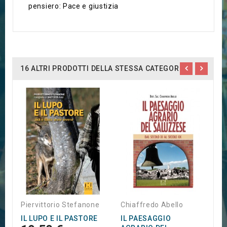
pensiero: Pace e giustizia
16 ALTRI PRODOTTI DELLA STESSA CATEGORIA:
A
I
D
3
Piervittorio Stefanone
Chiaffredo Abello
IL LUPO E IL PASTORE
IL PAESAGGIO