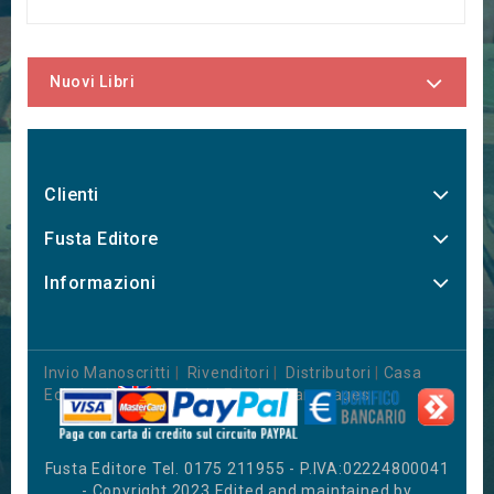
Nuovi Libri
Clienti
Fusta Editore
Informazioni
Invio Manoscritti
|
Rivenditori
|
Distributori
|
Casa
Editrice
|
Books in Foreign Languages
Fusta Editore Tel. 0175 211955 - P.IVA:02224800041
- Copyright 2023 Edited and maintained by