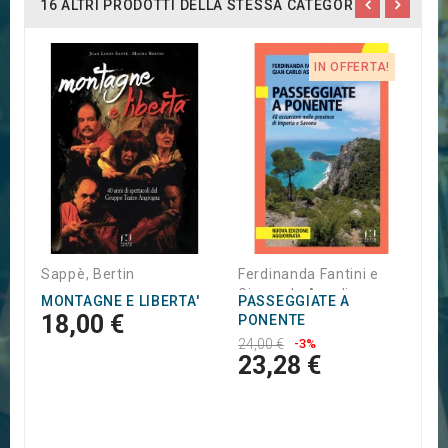
16 ALTRI PRODOTTI DELLA STESSA CATEGORIA:
IN OFFERTA!
C
G
L
1
8
Sappè, Bertin
Ferdinanda Fantini e
Giancarlo Ascoli
MONTAGNE E LIBERTA'
PASSEGGIATE A
18,00 €
PONENTE
24,00 €
-3%
23,28 €