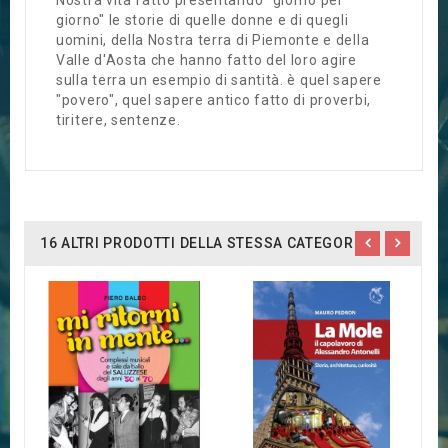
Nostra vita fatto presentando "giorno per
giorno" le storie di quelle donne e di quegli
uomini, della Nostra terra di Piemonte e della
Valle d'Aosta che hanno fatto del loro agire
sulla terra un esempio di santità. è quel sapere
"povero", quel sapere antico fatto di proverbi,
tiritere, sentenze.
16 ALTRI PRODOTTI DELLA STESSA CATEGORIA:
F
I
1
2