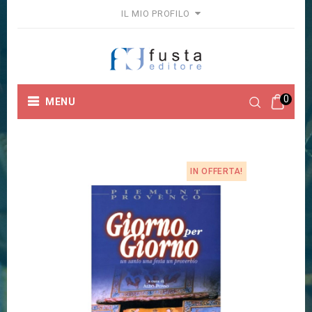
IL MIO PROFILO
0
MENU
Home
Collane
Fuori Collana
GIORNO PER GIORNO
IN OFFERTA!