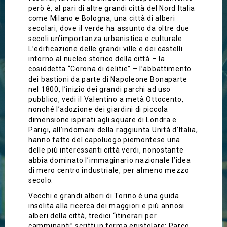
però è, al pari di altre grandi città del Nord Italia
come Milano e Bologna, una città di alberi
secolari, dove il verde ha assunto da oltre due
secoli un’importanza urbanistica e culturale.
L’edificazione delle grandi ville e dei castelli
intorno al nucleo storico della città – la
cosiddetta “Corona di delitie” – l’abbattimento
dei bastioni da parte di Napoleone Bonaparte
nel 1800, l’inizio dei grandi parchi ad uso
pubblico, vedi il Valentino a metà Ottocento,
nonché l’adozione dei giardini di piccola
dimensione ispirati agli square di Londra e
Parigi, all’indomani della raggiunta Unità d’Italia,
hanno fatto del capoluogo piemontese una
delle più interessanti città verdi, nonostante
abbia dominato l’immaginario nazionale l’idea
di mero centro industriale, per almeno mezzo
secolo.
Vecchi e grandi alberi di Torino è una guida
insolita alla ricerca dei maggiori e più annosi
alberi della città, tredici “itinerari per
camminanti” scritti in forma epistolare: Parco