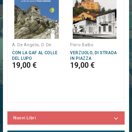
S
1
1
A. De Angelis, D. De
Piero Balbo
Angelis
CON LA GAF AL COLLE
VERZUOLO, DI STRADA
DEL LUPO
IN PIAZZA
19,00 €
19,00 €
Nuovi Libri