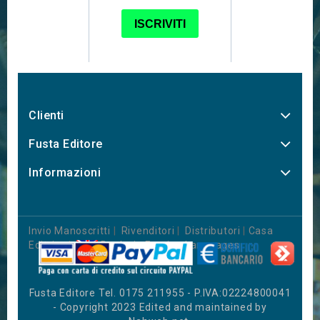
Clienti
Fusta Editore
Informazioni
Invio Manoscritti
|
Rivenditori
|
Distributori
|
Casa
Editrice
|
Books in Foreign Languages
Fusta Editore Tel. 0175 211955 - P.IVA:02224800041
- Copyright 2023 Edited and maintained by