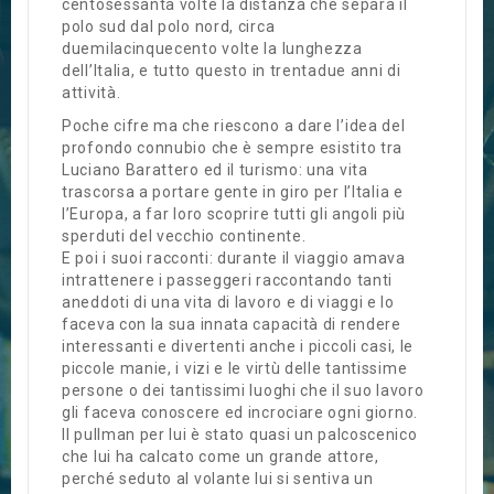
centosessanta volte la distanza che separa il
polo sud dal polo nord, circa
duemilacinquecento volte la lunghezza
dell’Italia, e tutto questo in trentadue anni di
attività.
Poche cifre ma che riescono a dare l’idea del
profondo connubio che è sempre esistito tra
Luciano Barattero ed il turismo: una vita
trascorsa a portare gente in giro per l’Italia e
l’Europa, a far loro scoprire tutti gli angoli più
sperduti del vecchio continente.
E poi i suoi racconti: durante il viaggio amava
intrattenere i passeggeri raccontando tanti
aneddoti di una vita di lavoro e di viaggi e lo
faceva con la sua innata capacità di rendere
interessanti e divertenti anche i piccoli casi, le
piccole manie, i vizi e le virtù delle tantissime
persone o dei tantissimi luoghi che il suo lavoro
gli faceva conoscere ed incrociare ogni giorno.
Il pullman per lui è stato quasi un palcoscenico
che lui ha calcato come un grande attore,
perché seduto al volante lui si sentiva un