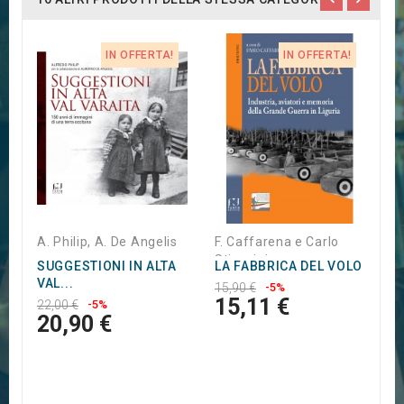
IN OFFERTA!
IN OFFERTA!
E
P
A
1
A. Philip, A. De Angelis
F. Caffarena e Carlo
Stiaccini
SUGGESTIONI IN ALTA
LA FABBRICA DEL VOLO
VAL...
15,90 €
-5%
15,11 €
22,00 €
-5%
20,90 €