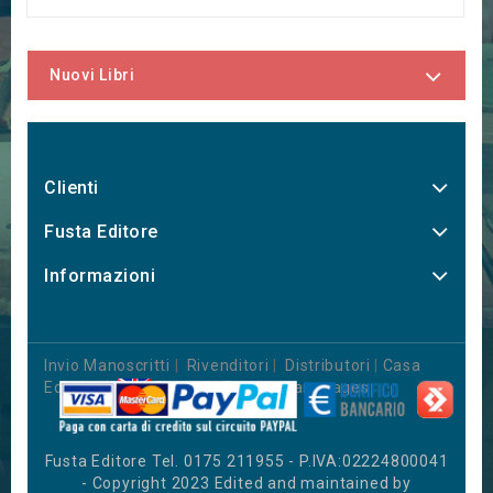
Nuovi Libri
Clienti
Fusta Editore
Informazioni
Invio Manoscritti
|
Rivenditori
|
Distributori
|
Casa
Editrice
|
Books in Foreign Languages
Fusta Editore Tel. 0175 211955 - P.IVA:02224800041
- Copyright 2023 Edited and maintained by