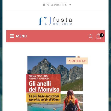
IL MIO PROFILO
0
MENU
Home
Autori doppi
GLI ANELLI DEL MONVISO
IN OFFERTA!