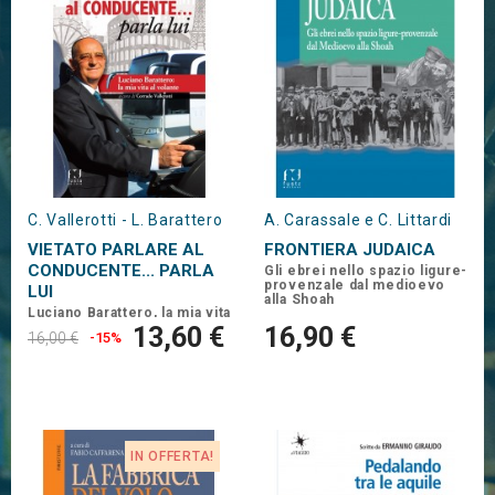
C. Vallerotti - L. Barattero
A. Carassale e C. Littardi
VIETATO PARLARE AL
FRONTIERA JUDAICA
CONDUCENTE... PARLA
Gli ebrei nello spazio ligure-
provenzale dal medioevo
LUI
alla Shoah
Luciano Barattero, la mia vita
al volante
13,60 €
16,90 €
16,00 €
-15%
IN OFFERTA!