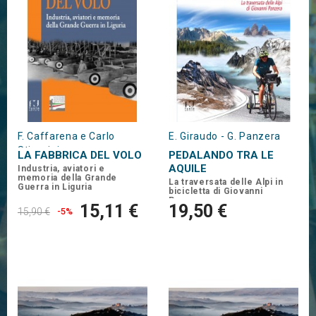
F. Caffarena e Carlo
E. Giraudo - G. Panzera
Stiaccini
LA FABBRICA DEL VOLO
PEDALANDO TRA LE
AQUILE
Industria, aviatori e
memoria della Grande
La traversata delle Alpi in
Guerra in Liguria
bicicletta di Giovanni
Panzera
15,11 €
19,50 €
15,90 €
-5%