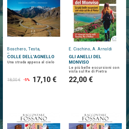
Boschero, Testa,
E. Cischino, A. Arnoldi
Francesconi
COLLE DELL'AGNELLO
GLI ANELLI DEL
MONVISO
Una strada appesa al cielo
Le più belle escursioni con
vista sul Re di Pietra
17,10 €
22,00 €
18,00 €
-5%