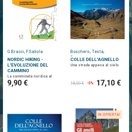
G.Bracci, F.Saliola
Boschero, Testa,
Francesconi
NORDIC HIKING -
COLLE DELL'AGNELLO
L'EVOLUZIONE DEL
Una strada appesa al cielo
CAMMINO
La camminata nordica al
servizio dell'escursionismo
9,90 €
17,10 €
18,00 €
-5%
IN OFFERTA!