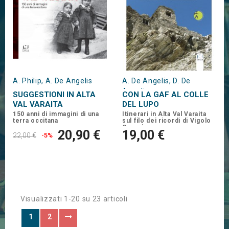
A. Philip, A. De Angelis
A. De Angelis, D. De
Angelis
SUGGESTIONI IN ALTA
CON LA GAF AL COLLE
VAL VARAITA
DEL LUPO
150 anni di immagini di una
Itinerari in Alta Val Varaita
terra occitana
sul filo dei ricordi di Vigolo
Guerrino
20,90 €
19,00 €
22,00 €
-5%
Visualizzati 1-20 su 23 articoli
1
2