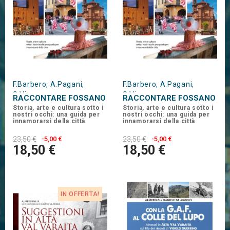
F.Barbero, A.Pagani,
F.Barbero, A.Pagani,
S.Viva
S.Viva
RACCONTARE FOSSANO
RACCONTARE FOSSANO
Storia, arte e cultura sotto i
Storia, arte e cultura sotto i
nostri occhi: una guida per
nostri occhi: una guida per
innamorarsi della città
innamorarsi della città
23,50 €
-5,00 €
23,50 €
-5,00 €
18,50 €
18,50 €
IN OFFERTA!