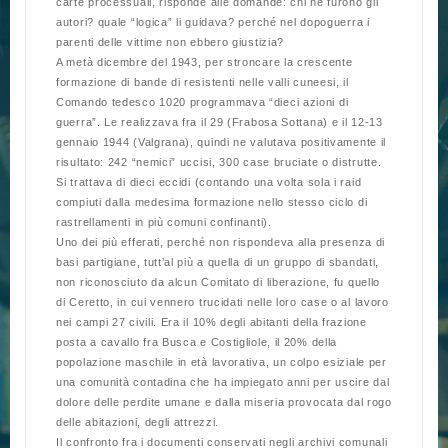
carte processuali, risponde alle domande: chi ne furono gli
autori? quale “logica” li guidava? perché nel dopoguerra i
parenti delle vittime non ebbero giustizia?
A metà dicembre del 1943, per stroncare la crescente
formazione di bande di resistenti nelle valli cuneesi, il
Comando tedesco 1020 programmava “dieci azioni di
guerra”. Le realizzava fra il 29 (Frabosa Sottana) e il 12-13
gennaio 1944 (Valgrana), quindi ne valutava positivamente il
risultato: 242 “nemici” uccisi, 300 case bruciate o distrutte.
Si trattava di dieci eccidi (contando una volta sola i raid
compiuti dalla medesima formazione nello stesso ciclo di
rastrellamenti in più comuni confinanti).
Uno dei più efferati, perché non rispondeva alla presenza di
basi partigiane, tutt’al più a quella di un gruppo di sbandati,
non riconosciuto da alcun Comitato di liberazione, fu quello
di Ceretto, in cui vennero trucidati nelle loro case o al lavoro
nei campi 27 civili. Era il 10% degli abitanti della frazione
posta a cavallo fra Busca e Costigliole, il 20% della
popolazione maschile in età lavorativa, un colpo esiziale per
una comunità contadina che ha impiegato anni per uscire dal
dolore delle perdite umane e dalla miseria provocata dal rogo
delle abitazioni, degli attrezzi.
Il confronto fra i documenti conservati negli archivi comunali