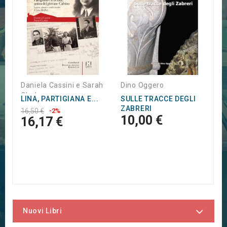
R
1
1
Daniela Cassini e Sarah
Dino Oggero
Clarke
LINA, PARTIGIANA E...
SULLE TRACCE DEGLI
ZABRERI
16,50 €
-2%
10,00 €
16,17 €
Nuovi Libri