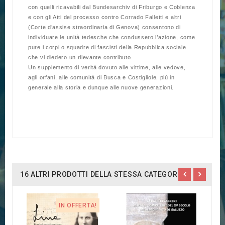
con quelli ricavabili dal Bundesarchiv di Friburgo e Coblenza
e con gli Atti del processo contro Corrado Falletti e altri
(Corte d’assise straordinaria di Genova) consentono di
individuare le unità tedesche che condussero l’azione, come
pure i corpi o squadre di fascisti della Repubblica sociale
che vi diedero un rilevante contributo.
Un supplemento di verità dovuto alle vittime, alle vedove,
agli orfani, alle comunità di Busca e Costigliole, più in
generale alla storia e dunque alle nuove generazioni.
16 ALTRI PRODOTTI DELLA STESSA CATEGORIA:
IN OFFERTA!
G