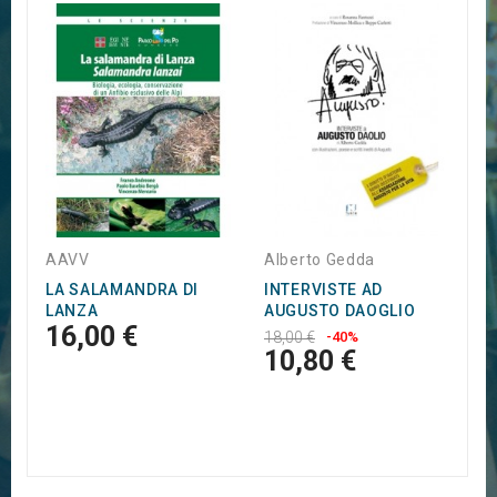
M
I
S
2
AAVV
Alberto Gedda
LA SALAMANDRA DI
INTERVISTE AD
LANZA
AUGUSTO DAOGLIO
16,00 €
18,00 €
-40%
10,80 €