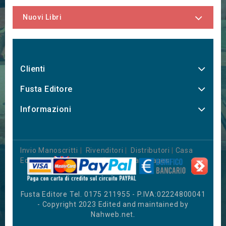
Nuovi Libri
Clienti
Fusta Editore
Informazioni
Invio Manoscritti
|
Rivenditori
|
Distributori
|
Casa
Editrice
|
Books in Foreign Languages
Fusta Editore Tel. 0175 211955 - P.IVA:02224800041
- Copyright 2023 Edited and maintained by
Nahweb.net
.