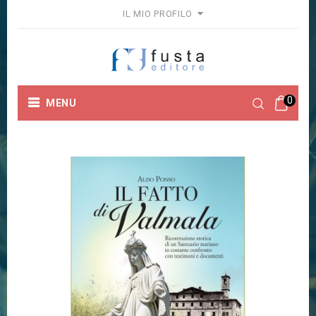
IL MIO PROFILO
0
MENU
Home
Collane
Fuori Collana
IL FATTO DI
VALMALA