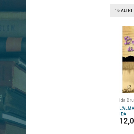
16 ALTR
Ida Br
L'ALM
IDA
12,0