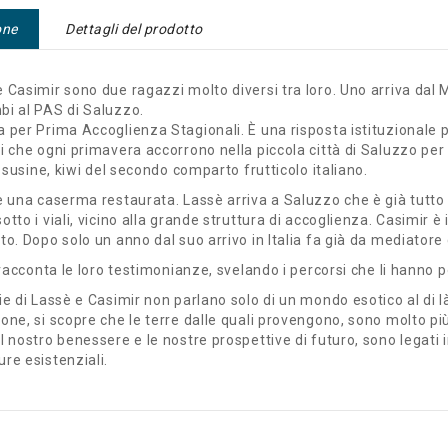
one
Dettagli del prodotto
 Casimir sono due ragazzi molto diversi tra loro. Uno arriva dal Ma
bi al PAS di Saluzzo.
 per Prima Accoglienza Stagionali. È una risposta istituzionale 
i che ogni primavera accorrono nella piccola città di Saluzzo per
i, susine, kiwi del secondo comparto frutticolo italiano.
è una caserma restaurata. Lassè arriva a Saluzzo che è già tutto 
otto i viali, vicino alla grande struttura di accoglienza. Casimi
to. Dopo solo un anno dal suo arrivo in Italia fa già da mediatore 
o racconta le loro testimonianze, svelando i percorsi che li hanno po
ie di Lassè e Casimir non parlano solo di un mondo esotico al di l
one, si scopre che le terre dalle quali provengono, sono molto pi
l nostro benessere e le nostre prospettive di futuro, sono legati i
re esistenziali.