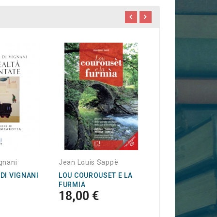
Aldo Ponso
IL BEATO STEFA
BANDELLI...
gnani
Jean Louis Sappè
 DI VIGNANI
LOU COUROUSET E LA
FURMIA
18,00 €