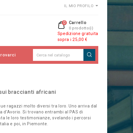
IL MIO PROFILO
0
Carrello
0 prodotto(i)
Spedizione gratuita
sopra i 25,00 €
rovarci
 sui braccianti africani
e ragazzi molto diversi tra loro. Uno arriva dal
sta d’Avorio. Si trovano entrambi al PAS di
onta le loro testimonianze, svelando i percorsi
Italia e poi, in Piemonte.