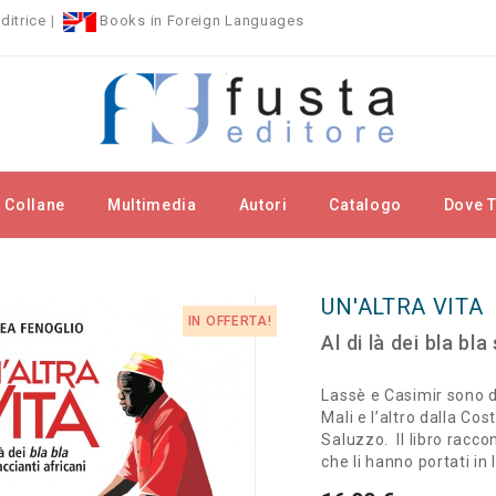
ditrice
|
Books in Foreign Languages
Collane
Multimedia
Autori
Catalogo
Dove T
llane
Fuori Collana
Un'altra vita
UN'ALTRA VITA
IN OFFERTA!
Al di là dei bla bla
Lassè e Casimir sono du
Mali e l’altro dalla Co
Saluzzo.
Il libro racc
che li hanno portati in 