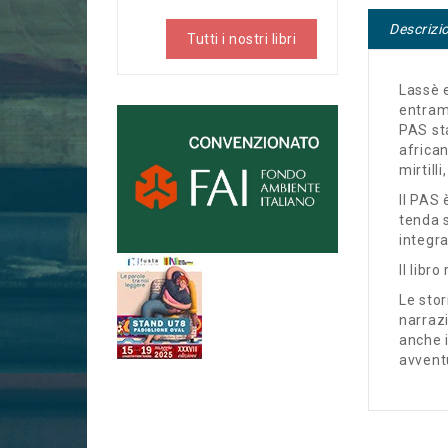
Descrizi
Tutti i nostri libri
Lassè e
entram
PAS sta
african
mirtill
Il PAS 
tenda s
integra
Il libr
Le stor
narrazi
anche i
avventu