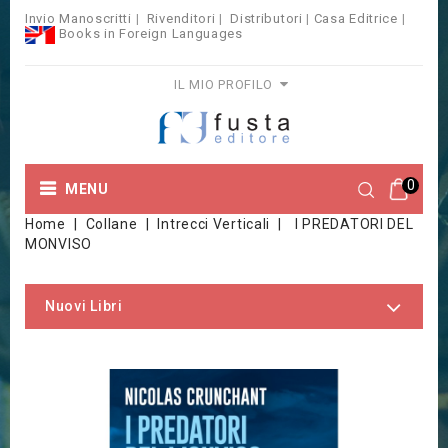
Invio Manoscritti
|
Rivenditori
|
Distributori
|
Casa Editrice
|
Books in Foreign Languages
IL MIO PROFILO
0
MENU
Home
Collane
Intrecci Verticali
I PREDATORI DEL
MONVISO
Nuovi Libri