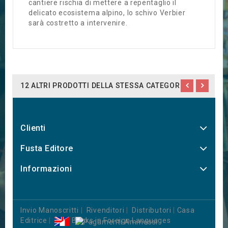
cantiere rischia di mettere a repentaglio il
delicato ecosistema alpino, lo schivo Verbier
sarà costretto a intervenire.
12 ALTRI PRODOTTI DELLA STESSA CATEGORIA:
Clienti
Fusta Editore
Informazioni
Invio Manoscritti
|
Rivenditori
|
Distributori
|
Casa
Editrice
|
Books in Foreign Languages