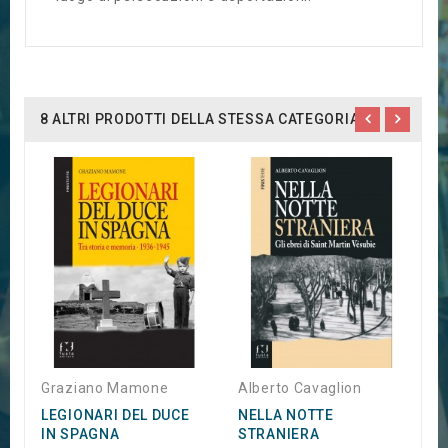
8 ALTRI PRODOTTI DELLA STESSA CATEGORIA:
J
L
I
1
1
Graziano Mamone
Alberto Cavaglion
LEGIONARI DEL DUCE
NELLA NOTTE
IN SPAGNA
STRANIERA