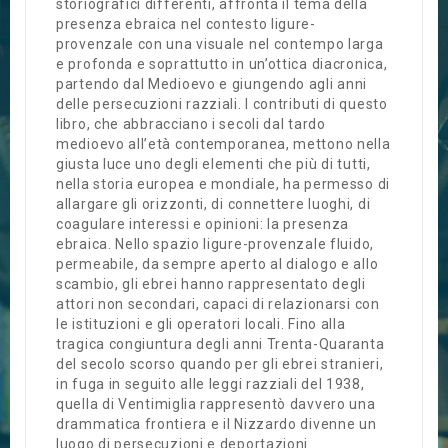
storiografici differenti, affronta il tema della
presenza ebraica nel contesto ligure-
provenzale con una visuale nel contempo larga
e profonda e soprattutto in un’ottica diacronica,
partendo dal Medioevo e giungendo agli anni
delle persecuzioni razziali. I contributi di questo
libro, che abbracciano i secoli dal tardo
medioevo all’età contemporanea, mettono nella
giusta luce uno degli elementi che più di tutti,
nella storia europea e mondiale, ha permesso di
allargare gli orizzonti, di connettere luoghi, di
coagulare interessi e opinioni: la presenza
ebraica. Nello spazio ligure-provenzale fluido,
permeabile, da sempre aperto al dialogo e allo
scambio, gli ebrei hanno rappresentato degli
attori non secondari, capaci di relazionarsi con
le istituzioni e gli operatori locali. Fino alla
tragica congiuntura degli anni Trenta-Quaranta
del secolo scorso quando per gli ebrei stranieri,
in fuga in seguito alle leggi razziali del 1938,
quella di Ventimiglia rappresentò davvero una
drammatica frontiera e il Nizzardo divenne un
luogo di persecuzioni e deportazioni.