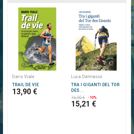
S
S
P
1
Dario Viale
Luca Dalmasso
TRAIL DE VIE
TRA I GIGANTI DEL TOR
13,90 €
DES...
16,90 €
-10%
15,21 €