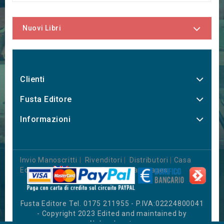
Nuovi Libri
Clienti
Fusta Editore
Informazioni
Invio Manoscritti
|
Rivenditori
|
Distributori
|
Casa
Editrice
|
Books in Foreign Languages
Fusta Editore Tel. 0175 211955 - P.IVA:02224800041
- Copyright 2023 Edited and maintained by
Nahweb.net
.