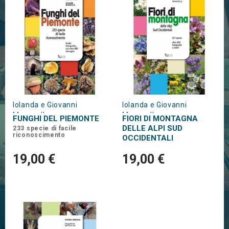
Iolanda e Giovanni
Iolanda e Giovanni
Manavella
Manavella
FUNGHI DEL PIEMONTE
FIORI DI MONTAGNA
DELLE ALPI SUD
233 specie di facile
riconoscimento
OCCIDENTALI
19,00 €
19,00 €