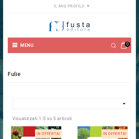
IL MIO PROFILO
0
MENU
Home
Guide, Viaggi e Ambiente
Fulie
Fulie

Visualizzati 1-5 su 5 articoli
IN OFFERTA!
IN OFFERTA!