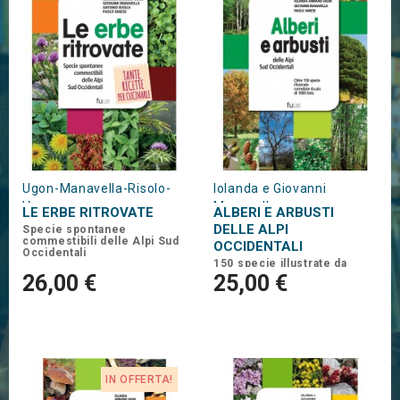
Ugon-Manavella-Risolo-
Iolanda e Giovanni
Varese
Manavella
LE ERBE RITROVATE
ALBERI E ARBUSTI
DELLE ALPI
Specie spontanee
commestibili delle Alpi Sud
OCCIDENTALI
Occidentali
150 specie illustrate da
oltre 1000 foto
26,00 €
25,00 €
IN OFFERTA!