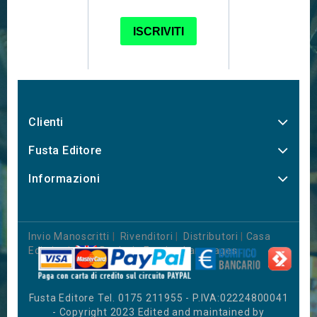
Clienti
Fusta Editore
Informazioni
Invio Manoscritti
|
Rivenditori
|
Distributori
|
Casa
Editrice
|
Books in Foreign Languages
Fusta Editore Tel. 0175 211955 - P.IVA:02224800041
- Copyright 2023 Edited and maintained by