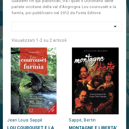
Quaderni fin qui pubblicati, tra i quali il Dizionario delle
parlate occitane della val d’Angrogna Lou courousèt e la
furmìa, poi pubblicato nel 2012 da Fusta Editore.

Visualizzati 1-2 su 2 articoli
Jean Louis Sappè
Sappè, Bertin
LOU COUROUSET E LA
MONTAGNE E LIBERTA'