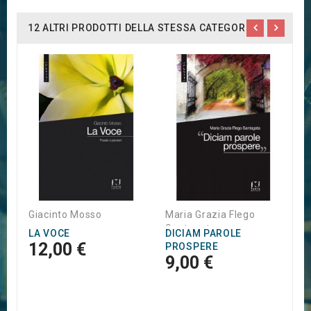
12 ALTRI PRODOTTI DELLA STESSA CATEGORIA:
G
S
R
1
Giacinto Mosso
Maria Grazia Flego
Santagata
LA VOCE
DICIAM PAROLE
12,00 €
PROSPERE
9,00 €