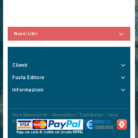
Nuovi Libri
Clienti
Fusta Editore
Informazioni
Invio Manoscritti
|
Rivenditori
|
Distributori
|
Casa
Editrice
|
Books in Foreign Languages