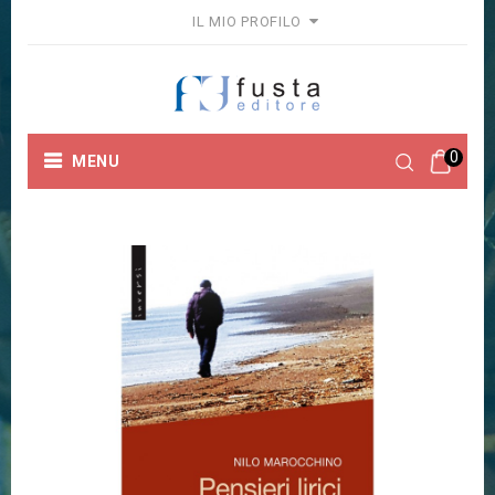
IL MIO PROFILO
0
MENU
Home
Collane
Inversi
PENSIERI LIRICI