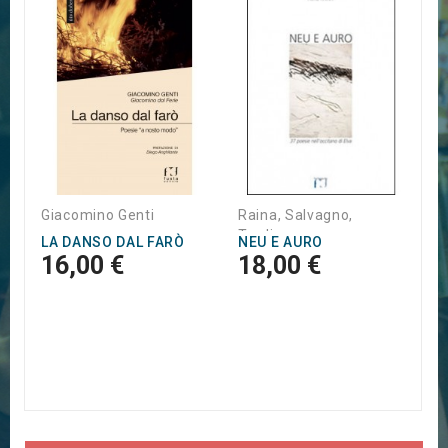
G
I
9
Giacomino Genti
Raina, Salvagno,
Tardivo
LA DANSO DAL FARÒ
NEU E AURO
16,00 €
18,00 €