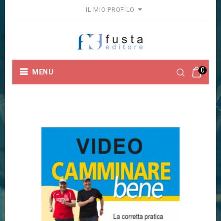
IL MIO PROFILO
0
MENU
Home
Collane
Multimedia
CAMMINARE BENE: il
video