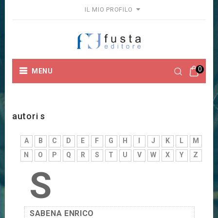
IL MIO PROFILO
0
MENU
Home
Autori
autori s
autori s
A
B
C
D
E
F
G
H
I
J
K
L
M
N
O
P
Q
R
S
T
U
V
W
X
Y
Z
S
SABENA ENRICO