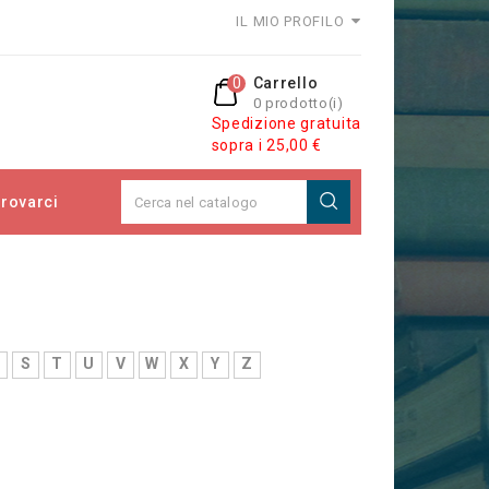
IL MIO PROFILO
0
Carrello
0 prodotto(i)
Spedizione gratuita
sopra i 25,00 €
rovarci
S
T
U
V
W
X
Y
Z