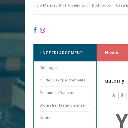
Invio Manoscritti
|
Rivenditori
|
Distributori
|
Casa E
I NOSTRI ARGOMENTI
Novità
Montagna
Home
Au
autori y
Guide, Viaggi e Ambiente
Romanzi e Racconti
A
B
Biografie, Testimonianze
Storia