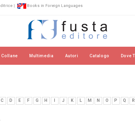
ditrice
|
Books in Foreign Languages
Collane
Multimedia
Autori
Catalogo
Dove T
tori
autori y
C
D
E
F
G
H
I
J
K
L
M
N
O
P
Q
R
Y