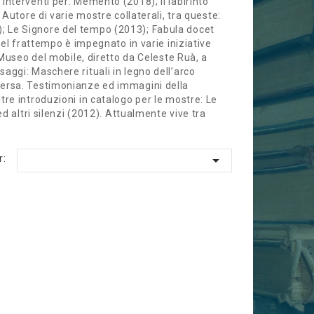
interventi per: Memento (2018); Il labirinto
 Autore di varie mostre collaterali, tra queste:
; Le Signore del tempo (2013); Fabula docet
 Nel frattempo è impegnato in varie iniziative
l Museo del mobile, diretto da Celeste Ruà, a
aggi: Maschere rituali in legno dell’arco
mersa. Testimonianze ed immagini della
tre introduzioni in catalogo per le mostre: Le
ed altri silenzi (2012). Attualmente vive tra

r: