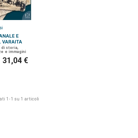
si
ANALE E
L VARAITA
di storia,
ze e immagini
31,04 €
ti 1-1 su 1 articoli