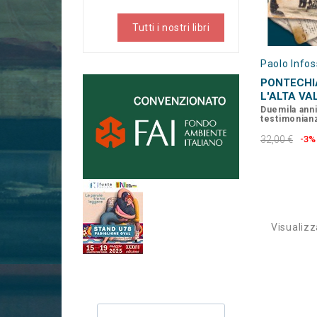
Tutti i nostri libri
Paolo Infos
PONTECHI
L'ALTA VA
Duemila anni 
testimonian
32,00 €
-3%
Visualizza