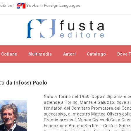
ditrice
|
Books in Foreign Languages
Collane
Multimedia
Autori
Catalogo
Dove T
rchi
Infossi Paolo
itti da Infossi Paolo
Nato a Torino nel 1950. Dopo il diploma è 
aziende a Torino, Manta e Saluzzo, dove si è
fondatori del Comitato Promotore del Conco
successivo, al maestro Matteo Olivero colla
Premio presso il Museo Civico di Casa Cava
Fondazione Amleto Bertoni - Città di Saluzz