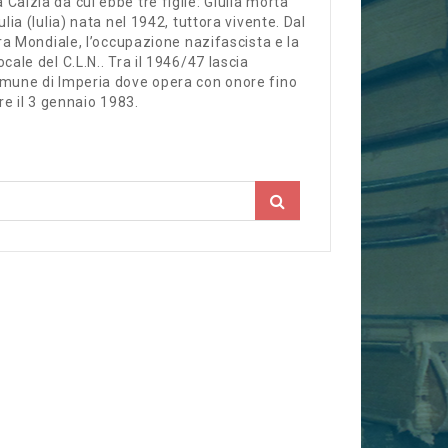
alzia da cui ebbe tre figlie: Giulia morta
ia (Iulia) nata nel 1942, tuttora vivente. Dal
ra Mondiale, l’occupazione nazifascista e la
ale del C.L.N.. Tra il 1946/47 lascia
mune di Imperia dove opera con onore fino
ore il 3 gennaio 1983.