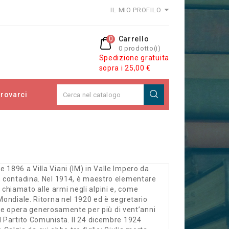
IL MIO PROFILO
0
Carrello
0 prodotto(i)
Spedizione gratuita
sopra i 25,00 €
rovarci
e 1896 a Villa Viani (IM) in Valle Impero da
ia, contadina. Nel 1914, è maestro elementare
chiamato alle armi negli alpini e, come
 Mondiale. Ritorna nel 1920 ed è segretario
e opera generosamente per più di vent’anni
al Partito Comunista. Il 24 dicembre 1924