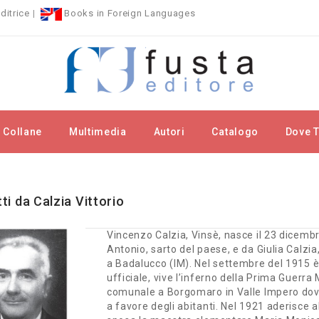
ditrice
|
Books in Foreign Languages
Collane
Multimedia
Autori
Catalogo
Dove T
rchi
Calzia Vittorio
tti da Calzia Vittorio
Vincenzo Calzia, Vinsè, nasce il 23 dicembr
Antonio, sarto del paese, e da Giulia Calz
a Badalucco (IM). Nel settembre del 1915 è 
ufficiale, vive l’inferno della Prima Guerra
comunale a Borgomaro in Valle Impero dov
a favore degli abitanti. Nel 1921 aderisce 