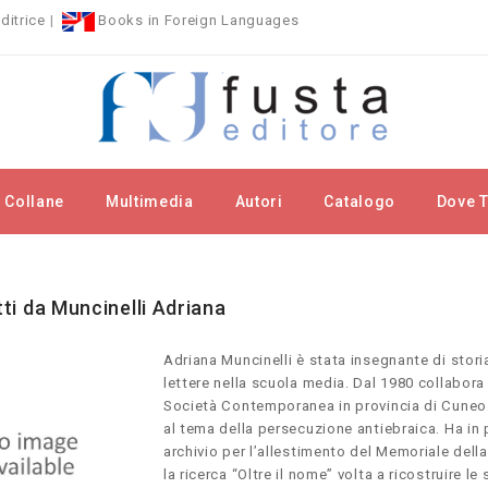
ditrice
|
Books in Foreign Languages
Collane
Multimedia
Autori
Catalogo
Dove T
rchi
Muncinelli Adriana
itti da Muncinelli Adriana
Adriana Muncinelli
è stata insegnante di stori
lettere nella scuola media. Dal 1980 collabora 
Società Contemporanea in provincia di Cuneo.
al tema della persecuzione antiebraica. Ha in p
archivio per l’allestimento del Memoriale de
la ricerca “Oltre il nome”
volta a ricostruire le