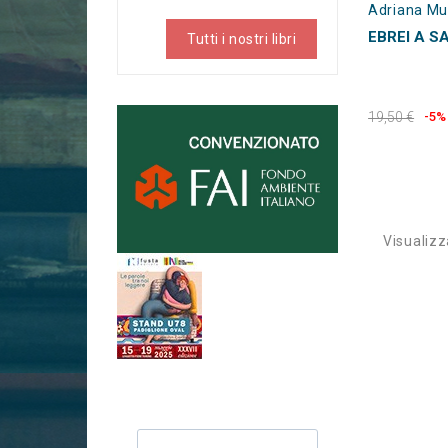
Adriana Mun
EBREI A S
Tutti i nostri libri
19,50 €
-5%
Visualizza