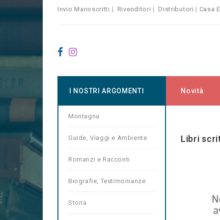
Invio Manoscritti
|
Rivenditori
|
Distributori
|
Casa E
I NOSTRI ARGOMENTI
Novità
Montagna
Home
Ma
Libri scr
Guide, Viaggi e Ambiente
Romanzi e Racconti
Biografie, Testimonianze
Storia