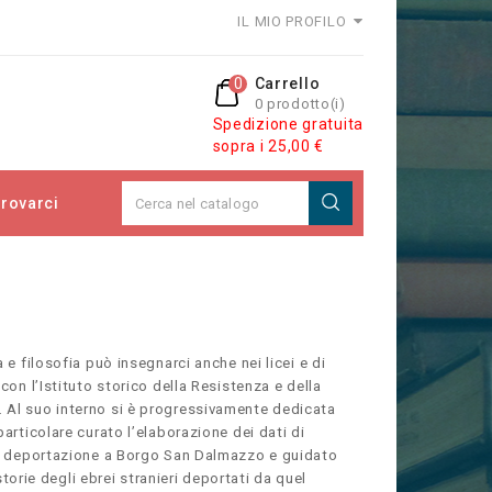
IL MIO PROFILO
0
Carrello
0 prodotto(i)
Spedizione gratuita
sopra i 25,00 €
rovarci
a e filosofia
può insegnarci anche
nei licei e di
con l’Istituto storico della Resistenza e della
 Al suo interno si è progressivamente dedicata
articolare curato l’elaborazione dei dati di
lla deportazione a Borgo San Dalmazzo e guidato
 storie degli ebrei stranieri deportati da quel