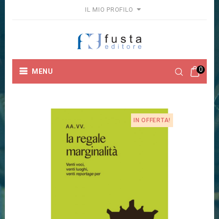
IL MIO PROFILO
0
MENU
Home
Collane
Bassa Stagione
LA REGALE
MARGINALITA'
IN OFFERTA!