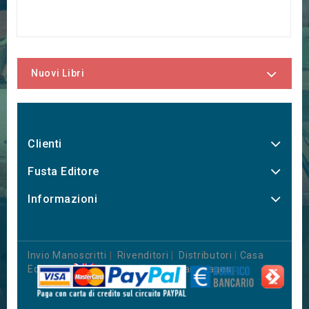
Nuovi Libri
Clienti
Fusta Editore
Informazioni
Invio Manoscritti
|
Rivenditori
|
Distributori
|
Casa
Editrice
|
Books in Foreign Languages