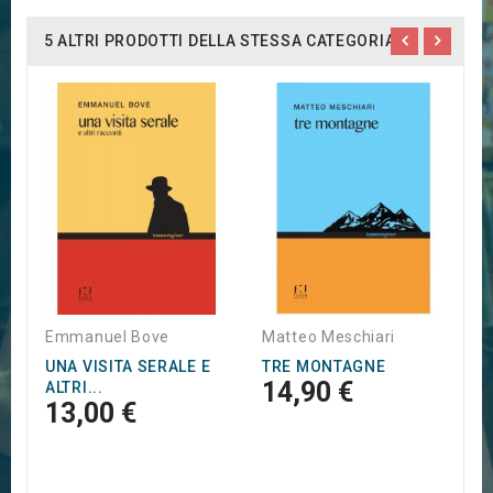
5 ALTRI PRODOTTI DELLA STESSA CATEGORIA:
A
L
R
1
1
Emmanuel Bove
Matteo Meschiari
UNA VISITA SERALE E
TRE MONTAGNE
14,90 €
ALTRI...
13,00 €