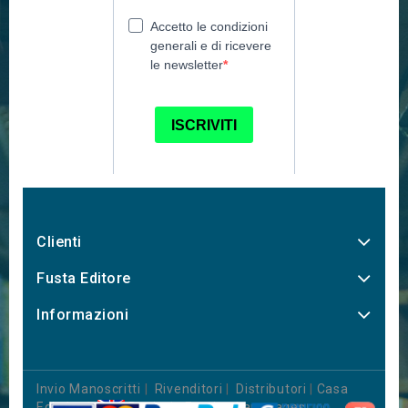
Clienti
Fusta Editore
Informazioni
Invio Manoscritti
|
Rivenditori
|
Distributori
|
Casa
Editrice
|
Books in Foreign Languages