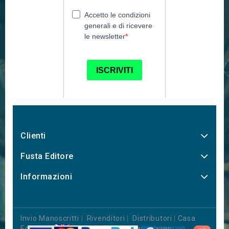
Clienti
Fusta Editore
Informazioni
Invio Manoscritti
|
Rivenditori
|
Distributori
|
Casa
Editrice
|
Books in Foreign Languages