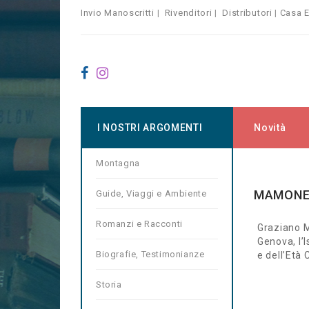
Invio Manoscritti
|
Rivenditori
|
Distributori
|
Casa E
I NOSTRI ARGOMENTI
Novità
Montagna
Home
Au
MAMONE
Guide, Viaggi e Ambiente
Romanzi e Racconti
Graziano M
Genova, l’I
Biografie, Testimonianze
e dell’Età
Storia