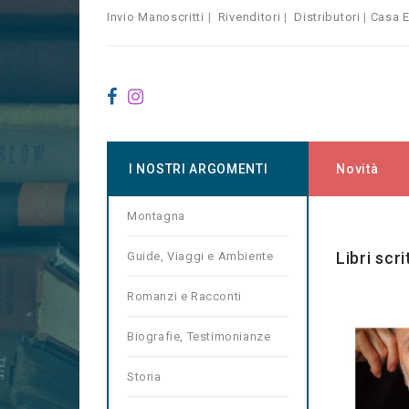
Invio Manoscritti
|
Rivenditori
|
Distributori
|
Casa E
I NOSTRI ARGOMENTI
Novità
Montagna
Home
Ma
Libri scr
Guide, Viaggi e Ambiente
Romanzi e Racconti
Biografie, Testimonianze
Storia