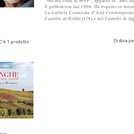
“oncino sotto la neve”, apparso in “Bell’It
È pubblicista dal 1988. Ha esposto in mostr
La Galleria Comunale d’Arte Contemporane
Castello di Roddi (CN) e nel Castello di Agl
Ordina pe
C'è 1 prodotto.