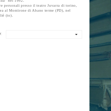
alia” nel 1992.
e personali presso il teatro Juvarra di torino,
a al Montirone di Abano terme (PD), nel
iè (to).

r: