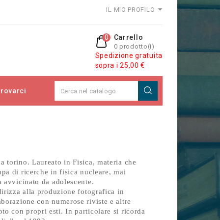
IL MIO PROFILO
0
Carrello
0 prodotto(i)
Spedizione gratuita
sopra i 25,00 €
rovarci
a torino. Laureato in Fisica, materia che
pa di ricerche in fisica nucleare, mai
ra avvicinato da adolescente.
dirizza alla produzione fotografica in
laborazione con numerose riviste e altre
o con propri esti. In particolare si ricorda