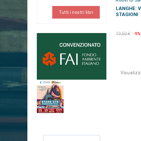
Roberto Sa
LANGHE: V
Tutti i nostri libri
STAGIONI
19,50 €
-5%
Visualizza