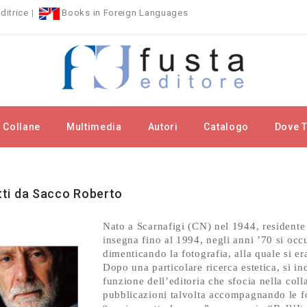
ditrice
|
Books in Foreign Languages
Collane
Multimedia
Autori
Catalogo
Dove T
rchi
Sacco Roberto
itti da Sacco Roberto
Nato a Scarnafigi (CN) nel 1944, residente 
insegna fino al 1994, negli anni ’70 si occu
dimenticando la fotografia, alla quale si e
Dopo una particolare ricerca estetica, si in
funzione dell’editoria che sfocia nella col
pubblicazioni talvolta accompagnando le fot