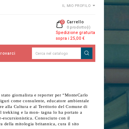
IL MIO PROFILO
0
Carrello
0 prodotto(i)
Spedizione gratuita
sopra i 25,00 €
rovarci
è stato giornalista e reporter per “MonteCarlo
 liguri come consulente, educatore ambientale
re alla Cultura e al Territorio del Comune di
l trekking e la mon- tagna lo ha portato a
e-escursionistica. Conosciuto con il
 della mitologia britannica, cura il sito