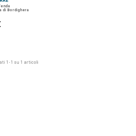
URRE
 Tenda
ra di Bordighera
€
ti 1-1 su 1 articoli