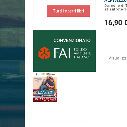
ALPI AZZ
Dal colle di
all'entroter
Tutti i nostri libri
16,90 
Visualizza