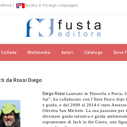
ditrice
|
Books in Foreign Languages
Collane
Multimedia
Autori
Catalogo
Dove T
rchi
Rossi Diego
itti da Rossi Diego
Diego Rossi L
aureato in Filosofia a Pavia, 
Sat”, ha collaborato con l’Ente Parco Alpi
e guida, e dal 2009 al 2014 è stato Assesso
Olivetta San Michele. La sua passione per i
diventare guida turistica e guida ambiental
soprannome di Jack in the Green, una figura