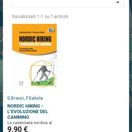

Visualizzati 1-1 su 1 articoli
G.Bracci, F.Saliola
NORDIC HIKING -
L'EVOLUZIONE DEL
CAMMINO
La camminata nordica al
servizio dell'escursionismo
9,90 €