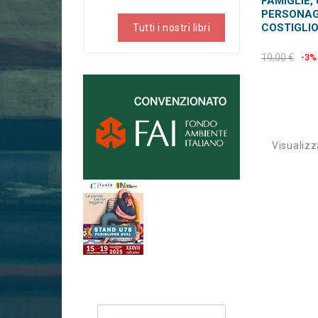
FAMIGLIE, 
PERSONAG
COSTIGLIO
Tutti i nostri libri
19,00 €
-3%
Visualizza