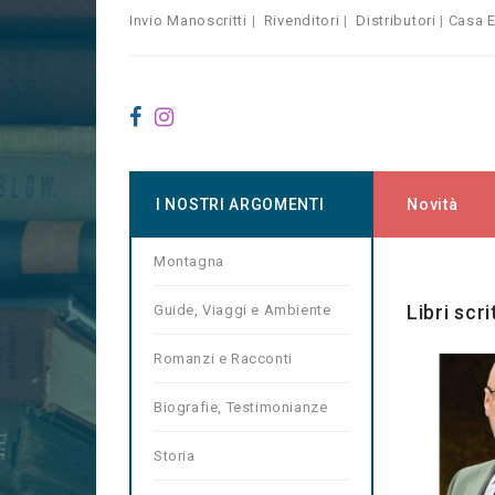
Invio Manoscritti
|
Rivenditori
|
Distributori
|
Casa E
I NOSTRI ARGOMENTI
Novità
Montagna
Home
Ma
Libri scr
Guide, Viaggi e Ambiente
Romanzi e Racconti
Biografie, Testimonianze
Storia