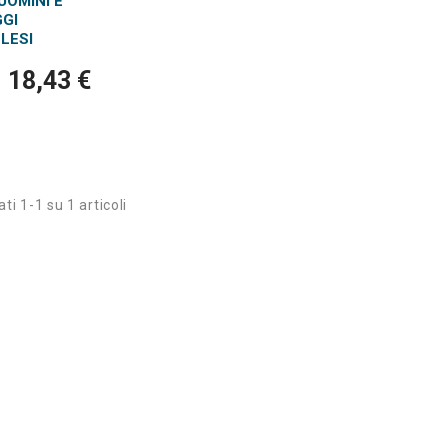
UOMINI E
GI
LESI
18,43 €
ti 1-1 su 1 articoli