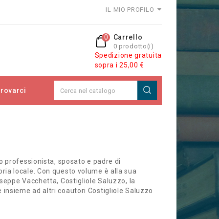
IL MIO PROFILO
0
Carrello
0 prodotto(i)
Spedizione gratuita
sopra i 25,00 €
rovarci
o professionista, sposato e padre di
ria locale. Con questo volume è alla sua
seppe Vacchetta, Costigliole Saluzzo, la
3) e insieme ad altri coautori Costigliole Saluzzo