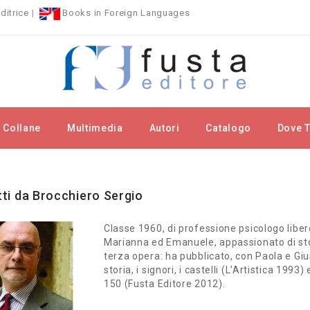
ditrice
|
Books in Foreign Languages
Collane
Multimedia
Autori
Catalogo
Dove T
rchi
Brocchiero Sergio
itti da Brocchiero Sergio
Classe 1960, di professione psicologo liber
Marianna ed Emanuele, appassionato di sto
terza opera: ha pubblicato, con Paola e Giu
storia, i signori, i castelli (L’Artistica 199
150 (Fusta Editore 2012).