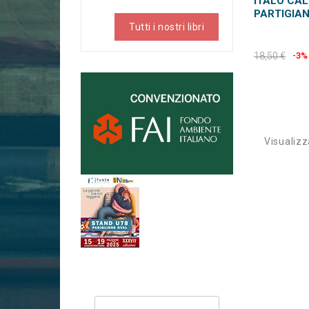
ITALO CALV
PARTIGIA
Tutti i nostri libri
18,50 €
-3%
Visualizza