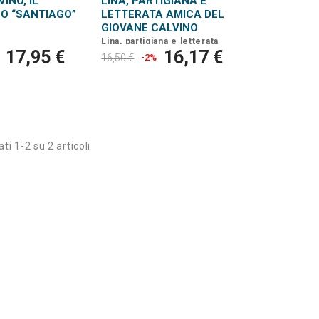
INO, IL
LINA, PARTIGIANA E
NO “SANTIAGO”
LETTERATA AMICA DEL
GIOVANE CALVINO
Lina, partigiana e letterata
amica del giovane Calvino
17,95 €
16,17 €
16,50 €
-2%
Lettere, poesie e scritti
inediti di Lina Meiffret
ti 1-2 su 2 articoli