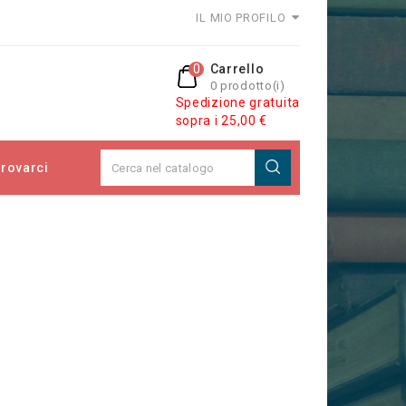
IL MIO PROFILO
0
Carrello
0 prodotto(i)
Spedizione gratuita
sopra i 25,00 €
rovarci