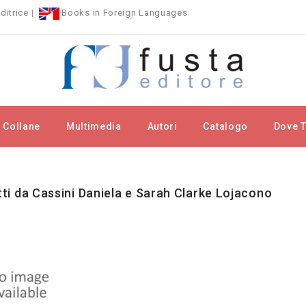
ditrice
|
Books in Foreign Languages
Collane
Multimedia
Autori
Catalogo
Dove T
rchi
Cassini Daniela e Sarah Clarke Lojacono
itti da Cassini Daniela e Sarah Clarke Lojacono