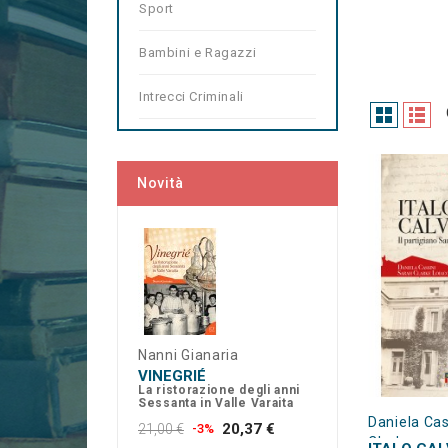
Sport
Bambini e Ragazzi
Intrecci Criminali
Novità
Nanni Gianaria
VINEGRIÉ
La ristorazione degli anni
Sessanta in Valle Varaita
Daniela Cas
20,37 €
21,00 €
-3%
Clarke