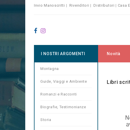
Invio Manoscritti
|
Rivenditori
|
Distributori
|
Casa E
I NOSTRI ARGOMENTI
Novità
Montagna
Home
Ma
Libri scr
Guide, Viaggi e Ambiente
Romanzi e Racconti
Biografie, Testimonianze
Storia