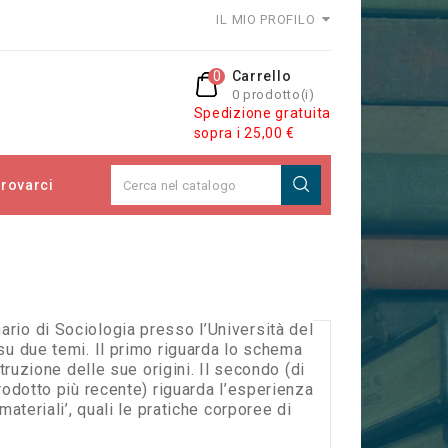
IL MIO PROFILO
0
Carrello
0 prodotto(i)
Spedizione gratuita
sopra i 25,00 €
rovarci
io di Sociologia presso l’Università del
su due temi. Il primo riguarda lo schema
truzione delle sue origini. Il secondo (di
rodotto più recente) riguarda l’esperienza
materiali’, quali le pratiche corporee di