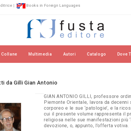
ditrice
|
Books in Foreign Languages
Collane
Multimedia
Autori
Catalogo
Dove T
rchi
Gilli Gian Antonio
tti da Gilli Gian Antonio
GIAN ANTONIO GILLI, professore ordinar
Piemonte Orientale, lavora da decenni 
corporeo e le sue ‘patologie’, e la ricos
cui il presente volume rappresenta il p
religiosa nelle sue manifestazioni più ‘
devozione, o, appunto, l’offerta votiva.