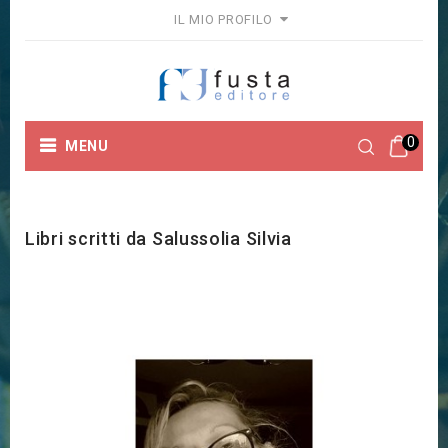
IL MIO PROFILO
0
MENU
Home
Marchi
Salussolia Silvia
Libri scritti da Salussolia Silvia