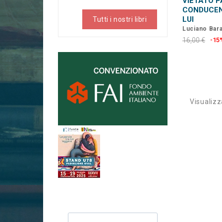
VIETATO 
CONDUCEN
LUI
Tutti i nostri libri
Luciano Barat
al volante
16,00 €
-15
Visualizza