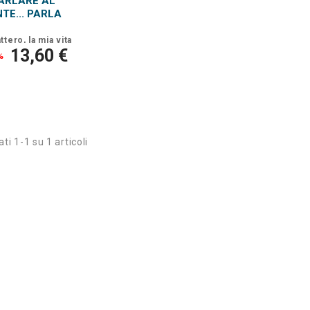
PARLARE AL
TE... PARLA
tero, la mia vita
13,60 €
%
ti 1-1 su 1 articoli