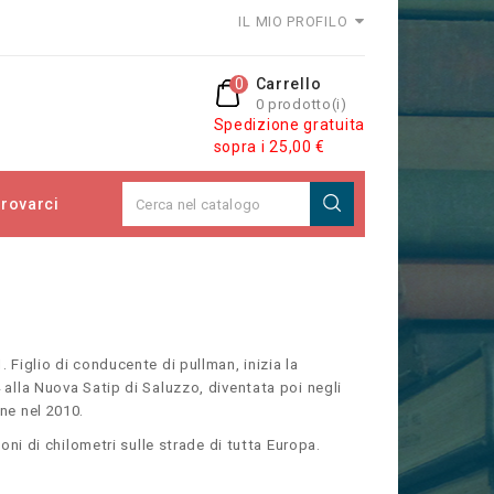
IL MIO PROFILO
0
Carrello
0 prodotto(i)
Spedizione gratuita
sopra i 25,00 €
rovarci
. Figlio di conducente di pullman, inizia la
 alla Nuova Satip di Saluzzo, diventata poi negli
one nel 2010.
lioni di chilometri sulle strade di tutta Europa.