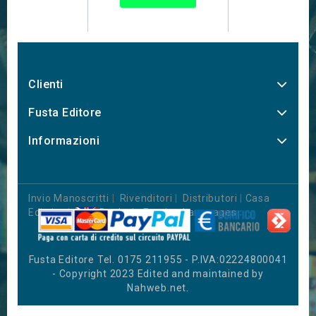
Clienti
Fusta Editore
Informazioni
Invio Manoscritti
|
Rivenditori
|
Distributori
|
Casa
Editrice
|
Books in Foreign Languages
Fusta Editore Tel. 0175 211955 - P.IVA:02224800041
- Copyright 2023 Edited and maintained by
Nahweb.net
.