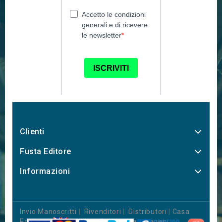
Clienti
Fusta Editore
Informazioni
Invio Manoscritti
|
Rivenditori
|
Distributori
|
Casa
Editrice
|
Books in Foreign Languages